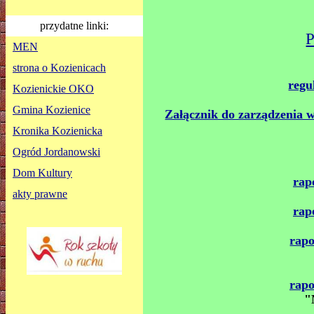
przydatne linki:
P
MEN
strona o Kozienicach
regu
Kozienickie OKO
Gmina Kozienice
Załącznik do zarządzenia 
Kronika Kozienicka
Ogród Jordanowski
Dom Kultury
rap
akty prawne
rap
rapo
rapo
"