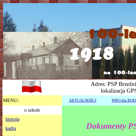
Adres: PSP Brzeźni
lokalizacja GP
MENU:
AKTUALNOŚCI
INFO dla RO
o szkole
historia
Dokumenty P
kadra