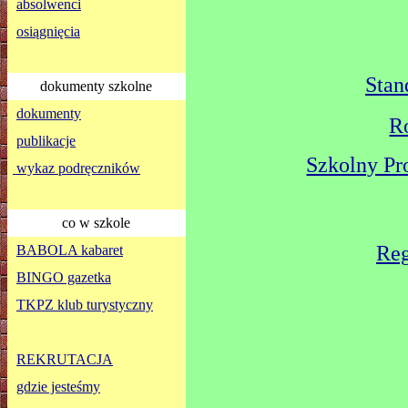
absolwenci
osiągnięcia
Stan
dokumenty szkolne
dokumenty
R
publikacje
Szkolny P
wykaz podręczników
co w szkole
Reg
BABOLA kabaret
BINGO gazetka
TKPZ klub turystyczny
REKRUTACJA
gdzie jesteśmy