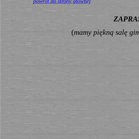
powrót do strony głównej
ZAPRA
(
mamy piękną salę gim