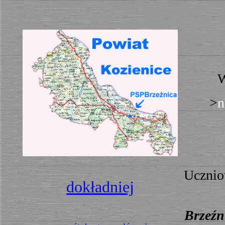
W
>
n
Ucznio
dokładniej
Brzeźn