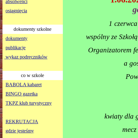
absolwenci
g
osiągnięcia
1 czerwca
dokumenty szkolne
wspólny ze Szkołą
dokumenty
publikacje
Organizatorem fe
wykaz podręczników
a go
Powi
co w szkole
BABOLA kabaret
BINGO gazetka
TKPZ klub turystyczny
kwiaty dla 
REKRUTACJA
mecz 
gdzie jesteśmy