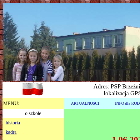
Adres: PSP Brzeźni
lokalizacja GP
MENU:
AKTUALNOŚCI
INFO dla RO
o szkole
historia
kadra
1.06.20