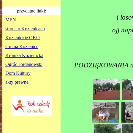
przydatne linki:
i los
MEN
strona o Kozienicach
ojj nap
Kozienickie OKO
Gmina Kozienice
Kronika Kozienicka
PODZIĘKOWANIA dla
Ogród Jordanowski
Dom Kultury
akty prawne