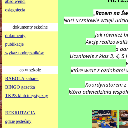
absolwenci
osiągnięcia
„
Razem na Św
Nasi uczniowie wzięli udzia
dokumenty szkolne
jak również 
dokumenty
Akcję realizowali
publikacje
a adr
wykaz podręczników
Uczniowie z klas 3, 4, 5
które wraz z ozdobami 
co w szkole
BABOLA kabaret
Koordynatorem z 
BINGO gazetka
która odwiedziała wspóln
TKPZ klub turystyczny
REKRUTACJA
gdzie jesteśmy