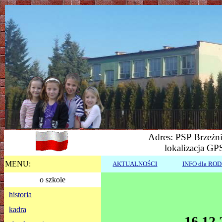
Adres: PSP Brzeźni
lokalizacja GP
MENU:
AKTUALNOŚCI
INFO dla RO
o szkole
historia
kadra
16.12.