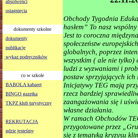
absolwenci
osiągnięcia
Obchody Tygodnia Edukac
hasłem” To nasz wspólny 
dokumenty szkolne
Jest to coroczna międzyn
dokumenty
społeczeństw europejskic
publikacje
globalnych, poprzez inte
wykaz podręczników
wszystkim ( ale nie tylko
ludzi z wyzwaniami i pro
co w szkole
postaw sprzyjających ich
Inicjatywy TEG mają przy
BABOLA kabaret
rzecz bardziej sprawiedl
BINGO gazetka
zaangażowania się i uświ
TKPZ klub turystyczny
własne działania.
W ramach Obchodów TEG n
REKRUTACJA
przygotowane przez „Gru
gdzie jesteśmy
się z tematyką kryzysu kl