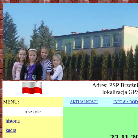
Adres: PSP Brzeźni
lokalizacja GP
MENU:
AKTUALNOŚCI
INFO dla RO
o szkole
historia
kadra
22.11.2