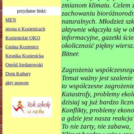
zmianom klimatu. Celem z
przydatne linki:
zachowaniu bioróżnorodno
MEN
naturalnych. Młodzież sz
aktywnie włączyła się w 
strona o Kozienicach
informacyjne, gazetki ści
Kozienickie OKO
okoliczność piękny wier
Gmina Kozienice
Bitner.
Kronika Kozienicka
Ogród Jordanowski
Zagrożenia współczesneg
Dom Kultury
Temat ważny jest szalenie
akty prawne
to współczesne zagrożeni
Katastrofy, problemy ekol
dzisiaj są już bardzo liczn
Konflikty, problemy ekono
a gdzie jest nasza reakcja
To nie żarty, nie zabawa,