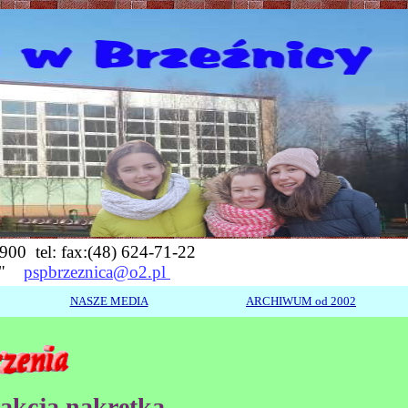
900 tel: fax:(48) 624-71-22
'25"
pspbrzeznica@o2.pl
NASZE MEDIA
ARCHIWUM od 2002
kcja nakrętka