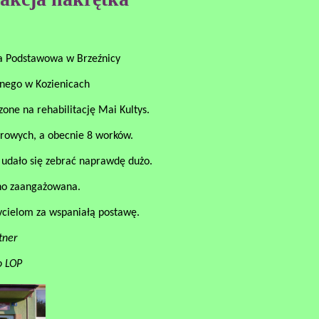
oła Podstawowa w Brzeźnicy
znego w Kozienicach
zone na rehabilitację Mai Kultys.
trowych, a obecnie 8 worków.
ów udało się zebrać naprawdę dużo.
cno zaangażowana.
ycielom za wspaniałą postawę.
tner
o LOP