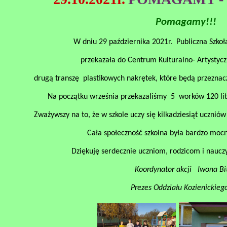
Pomagamy!!!
W dniu 29 października 2021r. Publiczna Szk
przekazała do Centrum Kulturalno- Artystyc
drugą transzę
plastikowych nakrętek, które będą przeznac
Na początku września przekazaliśmy
5
worków 120 li
Zważywszy na to, że w szkole uczy się kilkadziesiąt uczni
Cała społeczność szkolna była bardzo mo
Dziękuję serdecznie uczniom, rodzicom i naucz
Koordynator akcji
Iwona Bi
Prezes Oddziału Kozienickieg