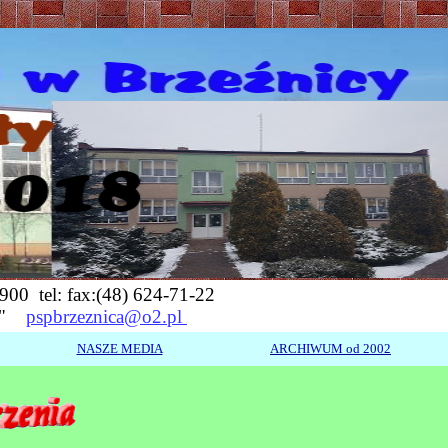
900 tel: fax:(48) 624-71-22
'25"
pspbrzeznica@o2.pl
NASZE MEDIA
ARCHIWUM od 2002