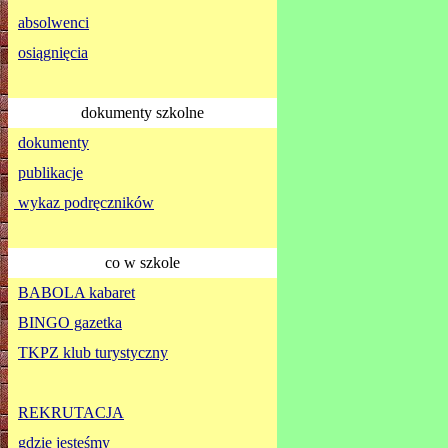
absolwenci
osiągnięcia
dokumenty szkolne
dokumenty
publikacje
wykaz podręczników
co w szkole
BABOLA kabaret
BINGO gazetka
TKPZ klub turystyczny
REKRUTACJA
gdzie jesteśmy