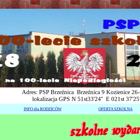
Adres: PSP Brzeźnica Brzeźnica 9 Kozienice 26-
lokalizacja GPS N 51st33'24'' E 021st 37
INFO dla RODZICÓW
OFERTA SZKOLNA