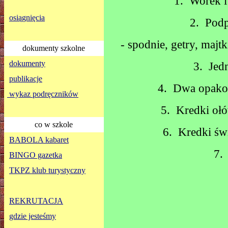
1.
Worek i
osiągnięcia
2.
Podp
- spodnie, getry, majtk
dokumenty szkolne
dokumenty
3.
Jed
publikacje
4.
Dwa opakow
wykaz podręczników
5.
Kredki oł
co w szkole
6.
Kredki św
BABOLA kabaret
7.
BINGO gazetka
TKPZ klub turystyczny
REKRUTACJA
gdzie jesteśmy