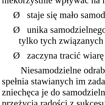
niekorzystnie wpływać na r
Ø
staje się mało samo
Ø
unika samodzielneg
tylko tych związanych
Ø
zaczyna tracić wiarę
Niesamodzielne odrab
spełnia stawianych im zada
zniechęca je do samodziel
przeżycia radości z sukce