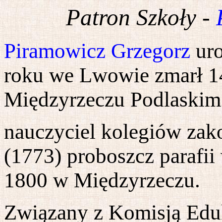
Patron Szkoły -
Piramowicz Grzegorz
uro
roku we Lwowie zmarł 14
Międzyrzeczu Podlaskim 
nauczyciel kolegiów zak
(1773) proboszcz parafi
1800 w Międzyrzeczu.
Związany z Komisją Eduk