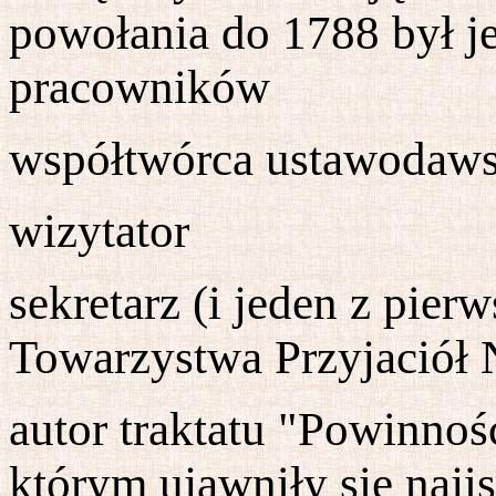
powołania do 1788 był j
pracowników
współtwórca ustawodaws
wizytator
sekretarz (i jeden z pie
Towarzystwa Przyjaciół
autor traktatu "Powinnoś
którym ujawniły się naji