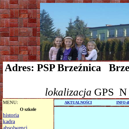
Adres: PSP Brzeźnica Brze
lokalizacja
GPS
N 5
MENU:
AKTUALNOŚCI
INFO 
O szkole
historia
kadra
absolwenci