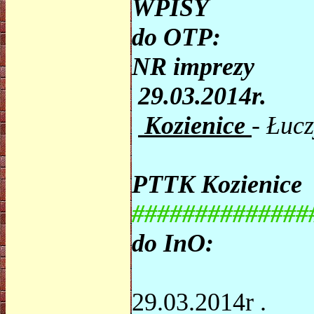
WPISY
do OTP:
NR imprezy
29.03.2014r.
Kozienice
- Łuc
PTTK Kozienice
##############
do InO:
29.03.2014r .