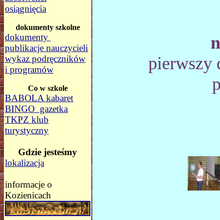
osiągnięcia
dokumenty szkolne
dokumenty
n
publikacje nauczycieli
wykaz podręczników
pierwszy 
i programów
p
Co w szkole
BABOLA kabaret
BINGO gazetka
TKPZ klub
turystyczny
Gdzie jesteśmy
lokalizacja
informacje o
Kozienicach