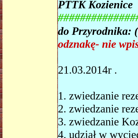
PTTK Kozienic
##############
do Przyrodnika: (
odznakę- nie wpi
21.03.2014r . R
1. zwiedzanie
2. zwiedzanie 
3. zwiedzanie Ko
4. udział w wycie