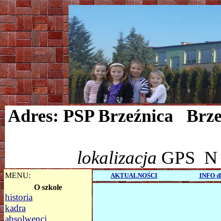
Adres: PSP Brzeźnica Brze
lokalizacja
GPS
N 5
MENU:
AKTUALNOŚCI
INFO 
O szkole
historia
kadra
absolwenci