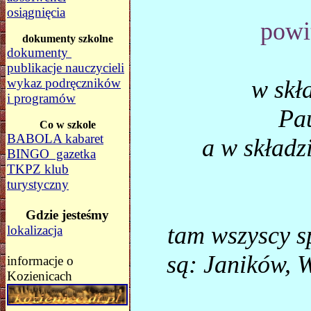
osiągnięcia
powi
dokumenty szkolne
dokumenty
publikacje nauczycieli
wykaz podręczników
w skł
i programów
Pa
Co w szkole
BABOLA kabaret
a w składz
BINGO gazetka
TKPZ klub
turystyczny
Gdzie jesteśmy
tam wszyscy 
lokalizacja
są: Janików, 
informacje o
Kozienicach