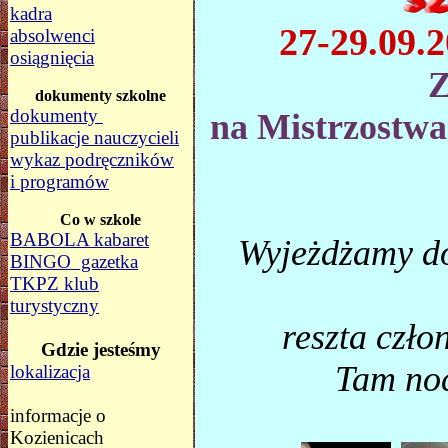
kadra
27-29.09.
absolwenci
osiągnięcia
dokumenty szkolne
dokumenty
na Mistrzostwa
publikacje nauczycieli
wykaz podręczników
i programów
Co w szkole
BABOLA kabaret
Wyjeżdżamy do
BINGO gazetka
TKPZ klub
turystyczny
reszta czł
Gdzie jesteśmy
Tam noc
lokalizacja
informacje o
Kozienicach