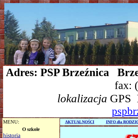
Adres: PSP Brzeźnica Brze
fax: 
lokalizacja
GPS
N
pspbr
MENU:
AKTUALNOŚCI
INFO dla RODZ
O szkole
historia