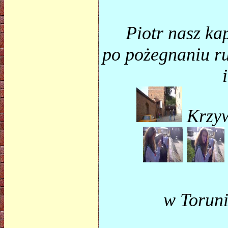
Piotr
nasz ka
po pożegnaniu r
Krzy
w Toruni