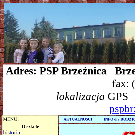
Adres: PSP Brzeźnica Brze
fax: 
lokalizacja
GPS
N
pspbr
MENU:
AKTUALNOŚCI
INFO dla RODZ
O szkole
historia