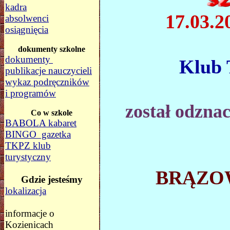
kadra
17.03.2
absolwenci
osiągnięcia
dokumenty szkolne
dokumenty
Klub
publikacje nauczycieli
wykaz podręczników
i programów
został odzna
Co w szkole
BABOLA kabaret
BINGO gazetka
TKPZ klub
turystyczny
BRĄZO
Gdzie jesteśmy
lokalizacja
informacje o
Kozienicach