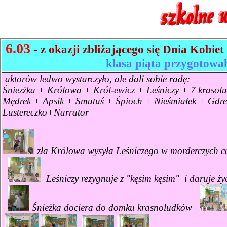
6.03
-
z okazji zbliżającego się Dnia Kobiet
klasa piąta przygotowa
aktorów ledwo wystarczyło, ale dali sobie radę:
Śniezżka + Królowa + Król-ewicz + Leśniczy + 7 krasol
Mędrek + Apsik + Smutuś + Śpioch + Nieśmiałek + Gd
Lustereczko+Narrator
zła Królowa wysyła Leśniczego w morderczych c
Leśniczy rezygnuje z "kęsim kęsim" i daruje życ
Śnieżka dociera do domku krasnoludków