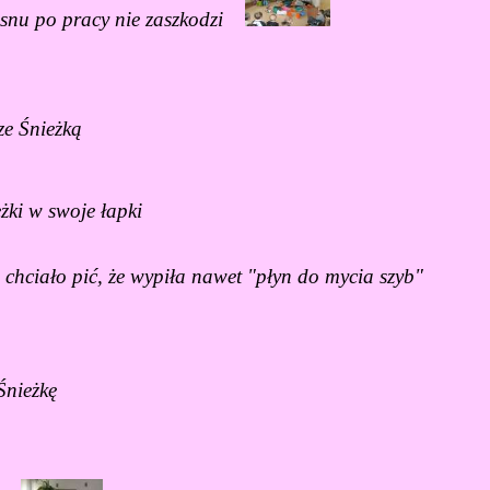
u po pracy nie zaszkodzi
e Śnieżką
ki w swoje łapki
 chciało pić, że wypiła nawet "płyn do mycia szyb"
nieżkę