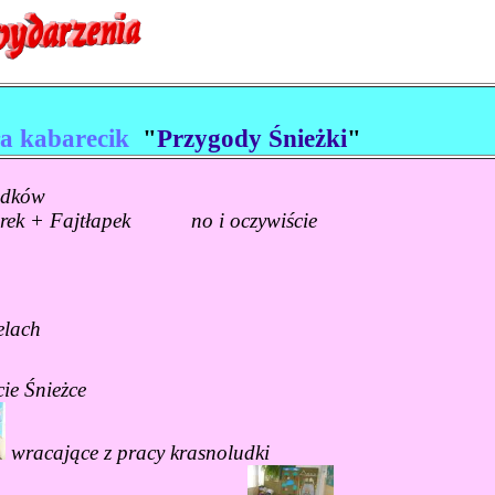
ła kabarecik
"
Przygody Śnieżki
"
udków
rerek + Fajtłapek no i oczywiście
elach
ie Śnieżce
wracające z pracy krasnoludki