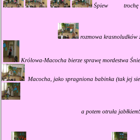
Śpiew trochę sn
rozmowa krasnoludków z
Królowa-Macocha bierze sprawę mordestwa Śnież
Macocha, jako spragniona babinka (tak jej sie
a potem otruła jabłkiemŚ