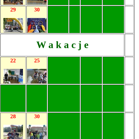
29
30
W a k a c j e
22
25
28
30