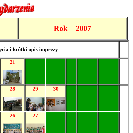
Rok 2007
ęcia i krótki opis imprezy
21
28
29
30
26
27