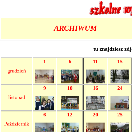
ARCHIWUM
tu znajdziesz zdj
1
6
11
15
grudzień
9
10
16
24
listopad
6
12
20
25
Październik