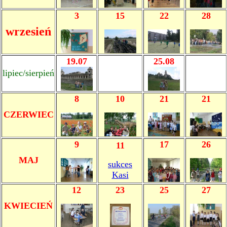
3
15
22
28
wrzesień
19.07
25.08
lipiec/sierpień
8
10
21
21
CZERWIEC
9
17
26
11
MAJ
sukces
Kasi
12
23
25
27
KWIECIEŃ