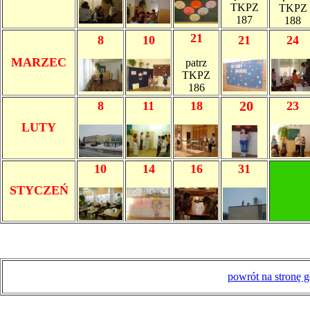
TKPZ
TKPZ
187
188
21
8
10
21
24
MARZEC
patrz
TKPZ
186
20
8
11
18
23
LUTY
10
14
16
31
STYCZEŃ
powrót na stronę 