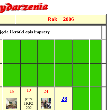
Rok 2006
jęcia i krótki opis imprezy
19
16
24
28
patrz
TKPZ
202