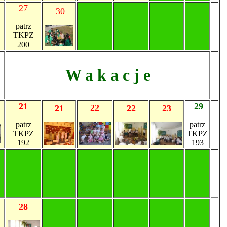
27
30
patrz
TKPZ
200
W a k a c j e
21
29
22
21
22
23
patrz
patrz
TKPZ
TKPZ
192
193
28