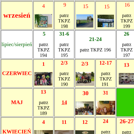
9
16
4
15
15
wrzesień
patrz
patrz
TKPZ
TKPZ
198
199
5
31-6
26
21-24
lipiec/sierpień
patrz
patrz
patrz
TKPZ
TKPZ
patrz TKPZ 196
TKPZ
194
195
197
2/3
12-17
2/3
1
13
CZERWIEC
patrz
patrz
TKPZ
TKPZ
190
191
13
30
31
MAJ
14
patrz
TKPZ
189
26-27
24
4
11
12
KWIECIEŃ
patrz
patrz