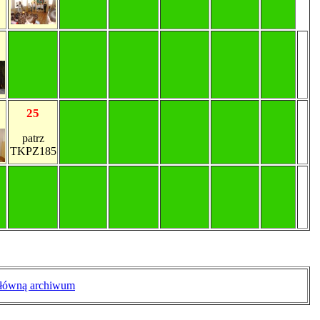
25
patrz
TKPZ185
główną archiwum