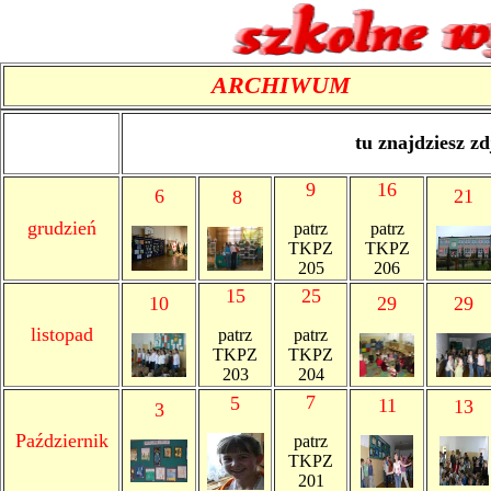
ARCHIWUM
tu znajdziesz zd
9
16
6
21
8
grudzień
patrz
patrz
TKPZ
TKPZ
205
206
15
25
10
29
29
listopad
patrz
patrz
TKPZ
TKPZ
203
204
7
5
11
13
3
Październik
patrz
TKPZ
201