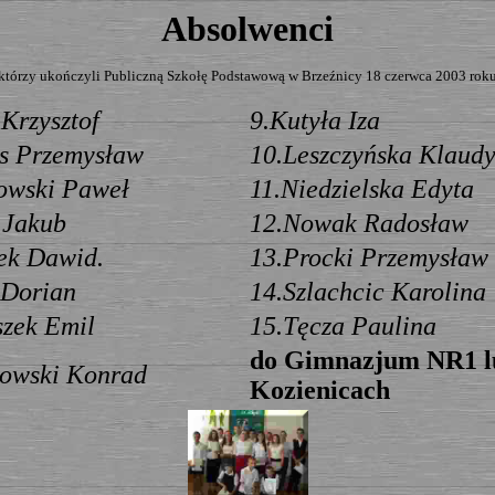
Absolwenci
którzy ukończyli Publiczną Szkołę Podstawową w Brzeźnicy 18 czerwca 2003 rok
 Krzysztof
9.Kutyła Iza
s Przemysław
10.Leszczyńska Klaud
owski Paweł
11.Niedzielska Edyta
 Jakub
12.Nowak Radosław
ek Dawid.
13.Procki Przemysław
 Dorian
14.Szlachcic Karolina
szek Emil
15.Tęcza Paulina
do Gimnazjum NR1 
owski Konrad
Kozienicach