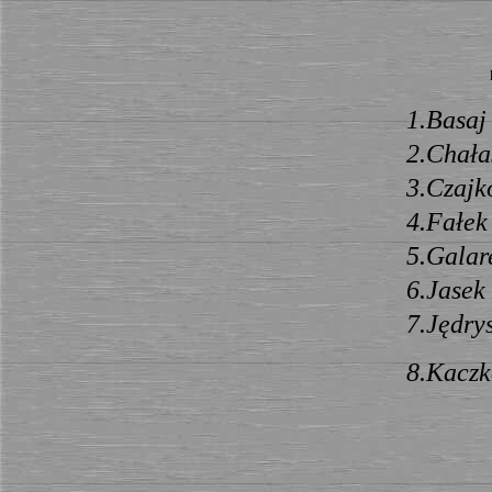
1.Basaj
2.Chała
3.Czajk
4.Fałek
5.Galar
6.Jasek
7.Jędry
8.Kaczk