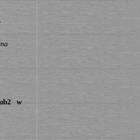
u
yna
lub2 w