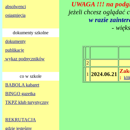
UWAGA !!! na podglą
absolwenci
jeżeli chcesz oglądać 
osiągnięcia
w razie zaint
- więk
dokumenty szkolne
dokumenty
publikacje
wykaz podręczników
2
Zako
2024.06.21
1
co w szkole
:
kli
BABOLA kabaret
BINGO gazetka
TKPZ klub turystyczny
REKRUTACJA
gdzie jesteśmy