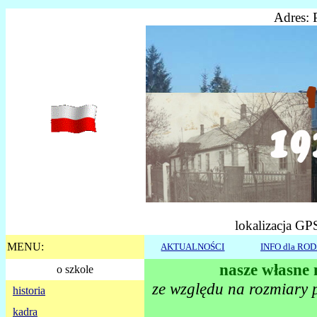
Adres: 
lokalizacja GP
MENU:
AKTUALNOŚCI
INFO dla RO
nasze własne 
o szkole
ze względu na rozmiary p
historia
kadra