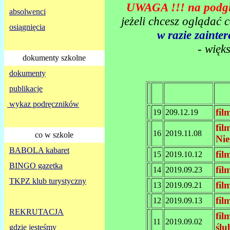
UWAGA !!! na podglą
absolwenci
jeżeli chcesz oglądać 
osiągnięcia
w razie zaint
- więk
dokumenty szkolne
dokumenty
publikacje
wykaz podręczników
fi
19
209.12.19
fil
16
2019.11.08
co w szkole
Nie
BABOLA kabaret
fil
15
2019.10.12
BINGO gazetka
fil
14
2019.09.23
TKPZ klub turystyczny
fil
13
2019.09.21
fil
12
2019.09.13
REKRUTACJA
fil
11
2019.09.02
śl
gdzie jesteśmy