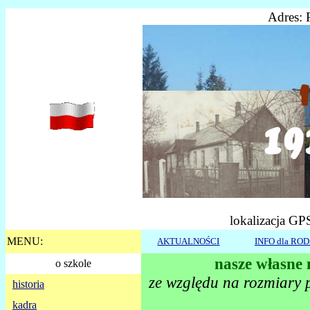
Adres: 
lokalizacja GP
MENU:
AKTUALNOŚCI
INFO dla RO
nasze własne 
o szkole
ze względu na rozmiary p
historia
kadra