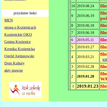
fi
10
2019.08.24
fil
przydatne linki:
9
2019.06.19
poż
MEN
fil
8
2019.06.18
strona o Kozienicach
fil
7
2019.06.18
Kozienickie OKO
fil
6
2019.05.11
Gmina Kozienice
fil
5
2019.03.27
Kronika Kozienicka
fil
Ogród Jordanowski
4
2019.03.21
kli
Dom Kultury
fil
3
2019.02.28
akty prawne
fil
2
2019.01.28
W
2019.01.23
fil
1