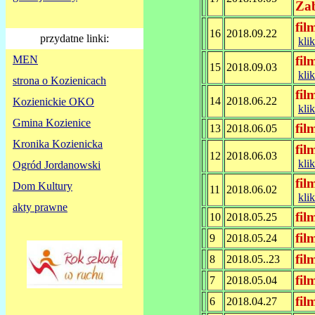
Za
fi
16
2018.09.22
przydatne linki:
klik
MEN
fil
15
2018.09.03
klik
strona o Kozienicach
fil
14
2018.06.22
Kozienickie OKO
klik
Gmina Kozienice
fil
13
2018.06.05
Kronika Kozienicka
fil
12
2018.06.03
klik
Ogród Jordanowski
fil
Dom Kultury
11
2018.06.02
klik
akty prawne
fi
10
2018.05.25
fi
9
2018.05.24
fi
8
2018.05..23
fi
7
2018.05.04
fil
6
2018.04.27