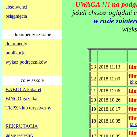
UWAGA !!! na podglą
absolwenci
jeżeli chcesz oglądać 
osiągnięcia
w razie zaint
- więk
dokumenty szkolne
dokumenty
publikacje
wykaz podręczników
fil
23
2018.11.13
fil
22
2018.11.09
co w szkole
klik
BABOLA kabaret
fil
21
2018.11.06
BINGO gazetka
fil
20
2018.10.26
TKPZ klub turystyczny
fil
19
2018.10.17
fil
18
2018.10.05
klik
REKRUTACJA
fil
gdzie jesteśmy
17
2018.10.05