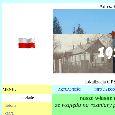
Adres: 
lokalizacja GP
MENU:
AKTUALNOŚCI
INFO dla RO
nasze własne 
o szkole
ze względu na rozmiary p
historia
kadra