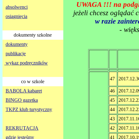
UWAGA !!! na podglą
absolwenci
jeżeli chcesz oglądać 
osiągnięcia
w razie zaint
- więk
dokumenty szkolne
dokumenty
publikacje
wykaz podręczników
47
2017.12.3
co w szkole
BABOLA kabaret
46
2017.12.0
BINGO gazetka
45
2017.12.2
TKPZ klub turystyczny
44
2017.12.2
43
2017.11.1
REKRUTACJA
42
2017.11.1
gdzie jesteśmy
41
2017.10.1