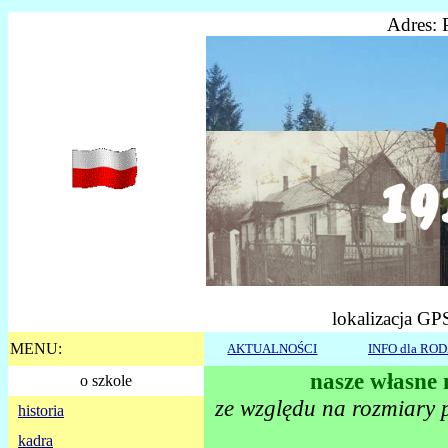
Adres: 
lokalizacja GP
MENU:
AKTUALNOŚCI
INFO dla RO
nasze własne 
o szkole
ze względu na rozmiary p
historia
kadra